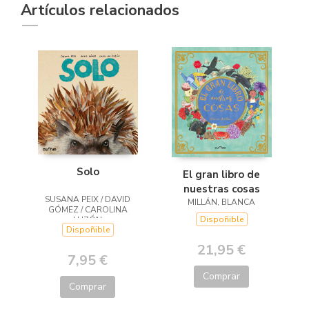
Artículos relacionados
Solo
El gran libro de
nuestras cosas
SUSANA PEIX / DAVID
MILLÁN, BLANCA
GÓMEZ / CAROLINA
Dispoñible
LUZÓN
Dispoñible
21,95 €
7,95 €
Comprar
Comprar