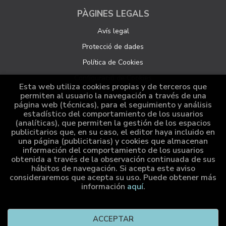
PÀGINES LEGALS
Avís legal
Protecció de dades
Política de Cookies
Configuració de Cookies
Esta web utiliza cookies propias y de terceros que
permiten al usuario la navegación a través de una
página web (técnicas), para el seguimiento y análisis
ATENCIÓ AL CLIENT
estadístico del comportamiento de los usuarios
(analíticas), que permiten la gestión de los espacios
Qui som
publicitarios que, en su caso, el editor haya incluido en
una página (publicitarias) y cookies que almacenan
Comandes especials
información del comportamiento de los usuarios
obtenida a través de la observación continuada de sus
Distribució
hábitos de navegación. Si acepta este aviso
consideraremos que acepta su uso. Puede obtener más
información
aquí
.
2026 ©
Cumio Editora
. Tots els Drets Reservats |
Grupo
ACCEPTAR
Trevenque