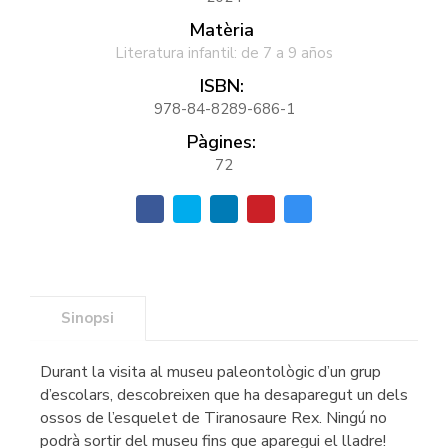
Matèria
Literatura infantil: de 7 a 9 años
ISBN:
978-84-8289-686-1
Pàgines:
72
Sinopsi
Durant la visita al museu paleontològic d’un grup
d’escolars, descobreixen que ha desaparegut un dels
ossos de l’esquelet de Tiranosaure Rex. Ningú no
podrà sortir del museu fins que aparegui el lladre!