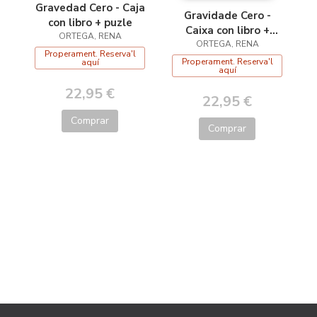
Gravedad Cero - Caja
Gravidade Cero -
con libro + puzle
Caixa con libro +
ORTEGA, RENA
quebracabezas
ORTEGA, RENA
Properament. Reserva'l
Properament. Reserva'l
aquí
aquí
22,95 €
22,95 €
Comprar
Comprar