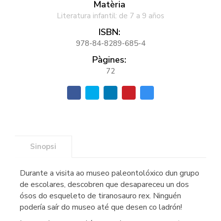
Matèria
Literatura infantil: de 7 a 9 años
ISBN:
978-84-8289-685-4
Pàgines:
72
Sinopsi
Durante a visita ao museo paleontolóxico dun grupo
de escolares, descobren que desapareceu un dos
ósos do esqueleto de tiranosauro rex. Ninguén
podería saír do museo até que desen co ladrón!