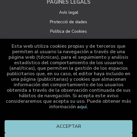
PÀGINES LEGALS
Avís legal
Protecció de dades
Política de Cookies
Configuració de Cookies
Esta web utiliza cookies propias y de terceros que
permiten al usuario la navegación a través de una
página web (técnicas), para el seguimiento y análisis
ATENCIÓ AL CLIENT
estadístico del comportamiento de los usuarios
(analíticas), que permiten la gestión de los espacios
Qui som
publicitarios que, en su caso, el editor haya incluido en
una página (publicitarias) y cookies que almacenan
Comandes especials
información del comportamiento de los usuarios
obtenida a través de la observación continuada de sus
Distribució
hábitos de navegación. Si acepta este aviso
consideraremos que acepta su uso. Puede obtener más
información
aquí
.
2026 ©
Cumio Editora
. Tots els Drets Reservats |
Grupo
ACCEPTAR
Trevenque