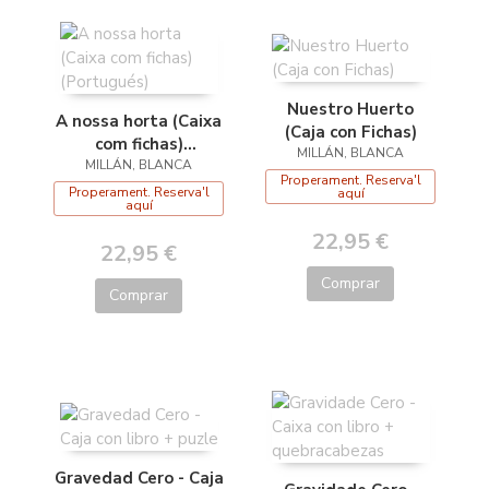
Nuestro Huerto
A nossa horta (Caixa
(Caja con Fichas)
com fichas)
MILLÁN, BLANCA
MILLÁN, BLANCA
(Portugués)
Properament. Reserva'l
Properament. Reserva'l
aquí
aquí
22,95 €
22,95 €
Comprar
Comprar
Gravedad Cero - Caja