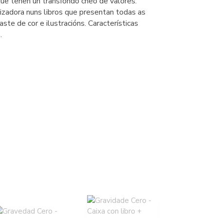
 que teñen un transfondo cheo de valores:
izadora nuns libros que presentan todas as
aste de cor e ilustracións. Características
.