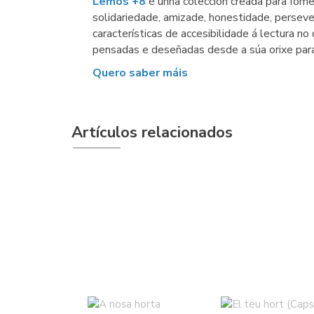
Lemos +8
é unha colección creada para fome
solidariedade, amizade, honestidade, persev
características de accesibilidade á lectura no 
pensadas e deseñadas desde a súa orixe para 
Quero saber máis
Artículos relacionados