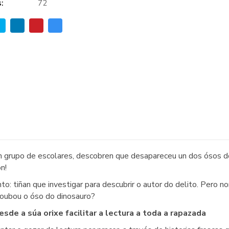
:
72
n grupo de escolares, descobren que desapareceu un dos ósos d
n!
: tiñan que investigar para descubrir o autor do delito. Pero n
 roubou o óso do dinosauro?
de a súa orixe facilitar a lectura a toda a rapazada