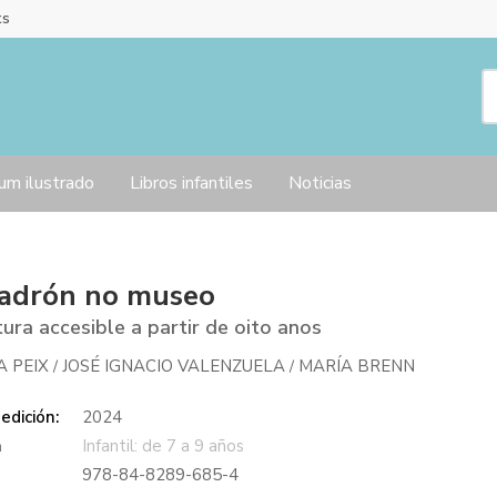
ts
um ilustrado
Libros infantiles
Noticias
ladrón no museo
tura accesible a partir de oito anos
A PEIX
JOSÉ IGNACIO VALENZUELA
MARÍA BRENN
/
/
edición:
2024
a
Infantil: de 7 a 9 años
978-84-8289-685-4