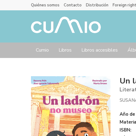
Quiénes somos
Contacto
Distribución
Foreign righ
Cumio
Libros
Libros accesibles
Álb
Un 
Litera
SUSAN
Año de 
Materi
ISBN: