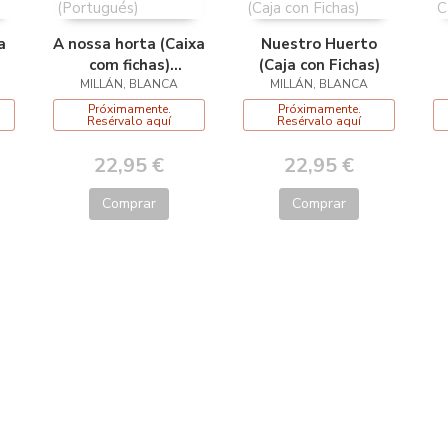
a
A nossa horta (Caixa
Nuestro Huerto
com fichas)
(Caja con Fichas)
MILLÁN, BLANCA
(Portugués)
MILLÁN, BLANCA
Próximamente.
Próximamente.
Resérvalo aquí
Resérvalo aquí
22,95 €
22,95 €
Comprar
Comprar