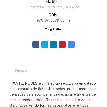
Matèria
Literatura infantil: de 7 a 9 años
ISBN:
978-84-8289-804-9
Pàgines:
44
Sinopsi
FÍXATE: NUBES
é unha edición exclusiva en galego
dun conxunto de fichas ilustradas unidas cunha anela,
pensadas para acompañar saídas ao aire libre. Serve
para aprender a identificar nubes dun xeito visual e
claro, observando formas, capas, alturas e tipos