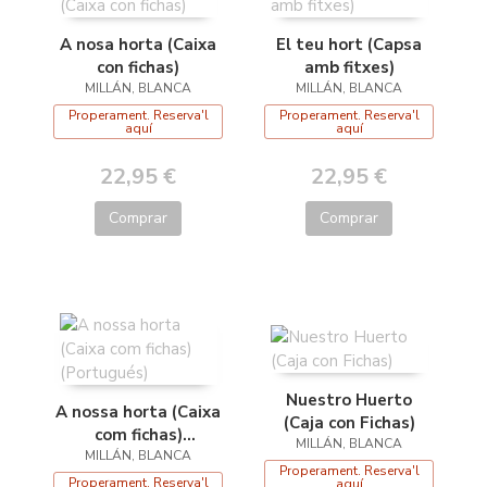
A nosa horta (Caixa
El teu hort (Capsa
con fichas)
amb fitxes)
MILLÁN, BLANCA
MILLÁN, BLANCA
Properament. Reserva'l
Properament. Reserva'l
aquí
aquí
22,95 €
22,95 €
Comprar
Comprar
Nuestro Huerto
A nossa horta (Caixa
(Caja con Fichas)
com fichas)
MILLÁN, BLANCA
MILLÁN, BLANCA
(Portugués)
Properament. Reserva'l
Properament. Reserva'l
aquí