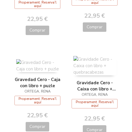
Properament. Reserva'l
aquí
aquí
22,95 €
22,95 €
Comprar
Comprar
Gravedad Cero - Caja
Gravidade Cero -
con libro + puzle
Caixa con libro +
ORTEGA, RENA
quebracabezas
ORTEGA, RENA
Properament. Reserva'l
Properament. Reserva'l
aquí
aquí
22,95 €
22,95 €
Comprar
Comprar