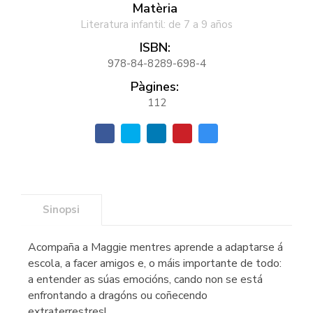
Matèria
Literatura infantil: de 7 a 9 años
ISBN:
978-84-8289-698-4
Pàgines:
112
Sinopsi
Acompaña a Maggie mentres aprende a adaptarse á
escola, a facer amigos e, o máis importante de todo:
a entender as súas emocións, cando non se está
enfrontando a dragóns ou coñecendo
extraterrestres!