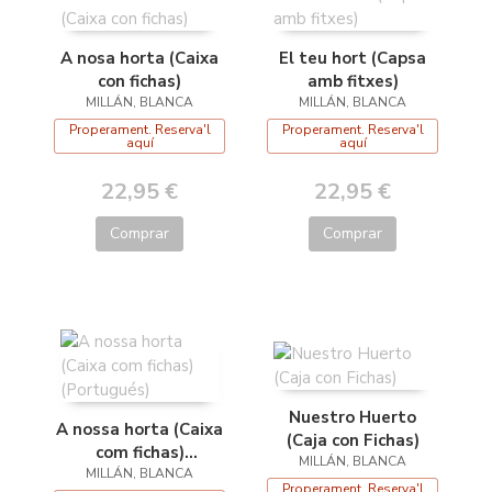
A nosa horta (Caixa
El teu hort (Capsa
con fichas)
amb fitxes)
MILLÁN, BLANCA
MILLÁN, BLANCA
Properament. Reserva'l
Properament. Reserva'l
aquí
aquí
22,95 €
22,95 €
Comprar
Comprar
Nuestro Huerto
A nossa horta (Caixa
(Caja con Fichas)
com fichas)
MILLÁN, BLANCA
MILLÁN, BLANCA
(Portugués)
Properament. Reserva'l