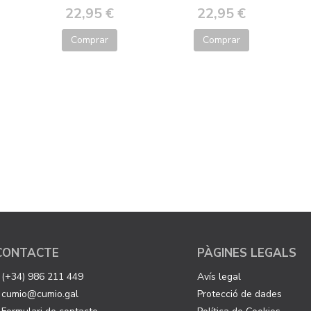
22,95 €
22,95 €
Comprar
Comprar
CONTACTE
PÀGINES LEGALS
(+34) 986 211 449
Avís legal
cumio@cumio.gal
Protecció de dades