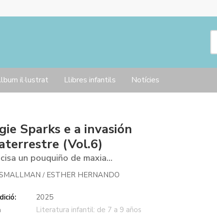
lbum il·lustrat
Llibres infantils
Notícies
ie Sparks e a invasión
aterrestre (Vol.6)
cisa un pouquiño de maxia…
 SMALLMAN
ESTHER HERNANDO
/
ició:
2025
a
Literatura infantil: de 7 a 9 años