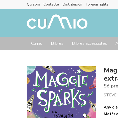
Qui som
Contacte
Distribución
Foreign rights
Cumio
Llibres
Llibres accessibles
À
Magg
extr
Só pre
STEVE
Any d'ed
Matèri