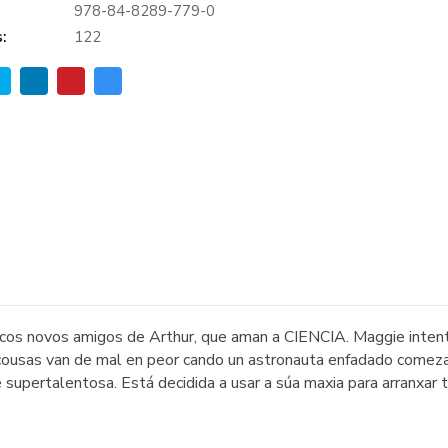
978-84-8289-779-0
:
122
os novos amigos de Arthur, que aman a CIENCIA. Maggie intenta
 as cousas van de mal en peor cando un astronauta enfadado comez
supertalentosa. Está decidida a usar a súa maxia para arranxar t