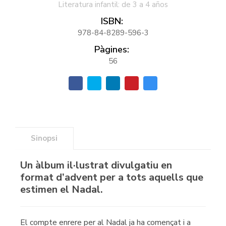
Literatura infantil: de 3 a 4 años
ISBN:
978-84-8289-596-3
Pàgines:
56
Sinopsi
Un àlbum il·lustrat divulgatiu en
format d’advent per a tots aquells que
estimen el Nadal.
El compte enrere per al Nadal ja ha començat i a