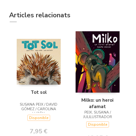
Articles relacionats
Tot sol
Milko: un heroi
SUSANA PEIX / DAVID
afamat
GÓMEZ / CAROLINA
PEIX, SUSANA /
LUZÓN
JULILUSTRADOR
Disponible
Disponible
7,95 €