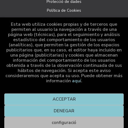
Protecció de dades
Política de Cookies
Configuració de Cookies
Esta web utiliza cookies propias y de terceros que
permiten al usuario la navegación a través de una
página web (técnicas), para el seguimiento y análisis
ATENCIÓ AL CLIENT
estadístico del comportamiento de los usuarios
(analíticas), que permiten la gestión de los espacios
Qui som
publicitarios que, en su caso, el editor haya incluido en
una página (publicitarias) y cookies que almacenan
Comandes especials
información del comportamiento de los usuarios
obtenida a través de la observación continuada de sus
Distribució
hábitos de navegación. Si acepta este aviso
consideraremos que acepta su uso. Puede obtener más
información
aquí
.
2026 ©
Cumio Editora
. Tots els Drets Reservats |
Grupo
ACCEPTAR
Trevenque
DENEGAR
Compra
configuració