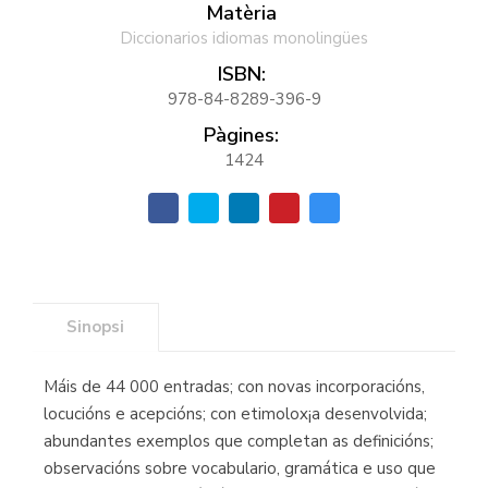
Matèria
Diccionarios idiomas monolingües
ISBN:
978-84-8289-396-9
Pàgines:
1424
Sinopsi
Máis de 44 000 entradas; con novas incorporacións,
locucións e acepcións; con etimolox¡a desenvolvida;
abundantes exemplos que completan as definicións;
observacións sobre vocabulario, gramática e uso que