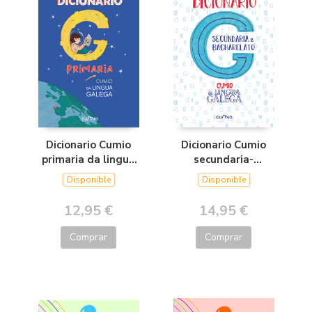
Dicionario Cumio
Dicionario Cumio
primaria da lingua
secundaria-
galega
bacharelato da
Disponible
Disponible
lingua galega
12,95 €
14,95 €
Comprar
Comprar