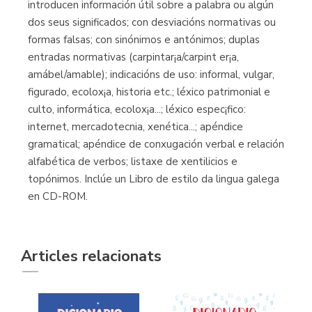
introducen información útil sobre a palabra ou algún
dos seus significados; con desviacións normativas ou
formas falsas; con sinónimos e antónimos; duplas
entradas normativas (carpintar¡a/carpint er¡a,
amábel/amable); indicacións de uso: informal, vulgar,
figurado, ecolox¡a, historia etc.; léxico patrimonial e
culto, informática, ecolox¡a...; léxico espec¡fico:
internet, mercadotecnia, xenética...; apéndice
gramatical; apéndice de conxugación verbal e relación
alfabética de verbos; listaxe de xentilicios e
topónimos. Inclúe un Libro de estilo da lingua galega
en CD-ROM.
Articles relacionats