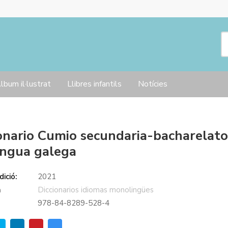
lbum il·lustrat
Llibres infantils
Notícies
onario Cumio secundaria-bacharelat
ingua galega
ició:
2021
a
Diccionarios idiomas monolingües
978-84-8289-528-4