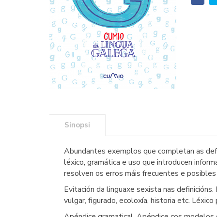
Sinopsi
Abundantes exemplos que completan as defini
léxico, gramática e uso que introducen inform
resolven os erros máis frecuentes e posibles 
Evitación da linguaxe sexista nas definicións. 
vulgar, figurado, ecoloxía, historia etc. Léxico
Apéndice gramatical. Apéndice cos modelos d