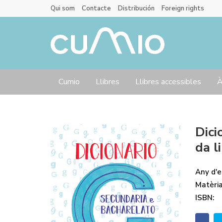
Qui som
Contacte
Distribución
Foreign rights
Cumio
Llibres
Llibres accessibles
À
Dici
da l
Any d'ed
Matèri
ISBN: