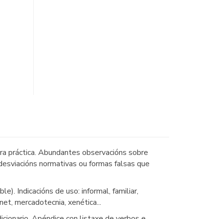
ra práctica. Abundantes observacións sobre
n desviacións normativas ou formas falsas que
e). Indicacións de uso: informal, familiar,
rnet, mercadotecnia, xenética...
cionario. Apéndice con listaxe de verbos e