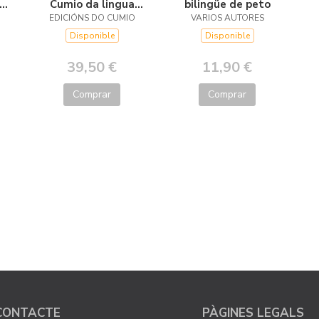
Cumio da lingua
bilingüe de peto
EDICIÓNS DO CUMIO
galega
VARIOS AUTORES
Disponible
Disponible
39,50 €
11,90 €
Comprar
Comprar
CONTACTE
PÀGINES LEGALS