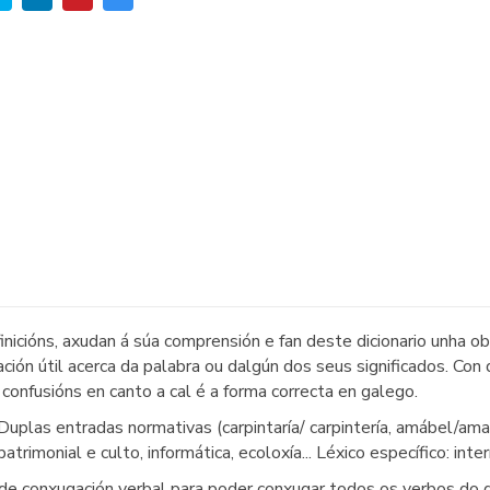
cións, axudan á súa comprensión e fan deste dicionario unha ob
ación útil acerca da palabra ou dalgún dos seus significados. Co
confusións en canto a cal é a forma correcta en galego.
Duplas entradas normativas (carpintaría/ carpintería, amábel/amabl
 patrimonial e culto, informática, ecoloxía... Léxico específico: inte
e conxugación verbal para poder conxugar todos os verbos do di