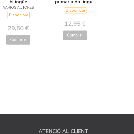
bilingüe
primaria da lingua
VARIOS AUTORES
galega
Disponible
Disponible
12,95 €
29,50 €
Comprar
Comprar
ATENCIÓ AL CLIENT