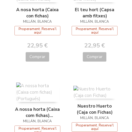
A nosa horta (Caixa
El teu hort (Capsa
con fichas)
amb fitxes)
MILLÁN, BLANCA
MILLÁN, BLANCA
Properament. Reserva'l
Properament. Reserva'l
aquí
aquí
22,95 €
22,95 €
Comprar
Comprar
Nuestro Huerto
A nossa horta (Caixa
(Caja con Fichas)
com fichas)
MILLÁN, BLANCA
MILLÁN, BLANCA
(Portugués)
Properament. Reserva'l
Properament. Reserva'l
aquí