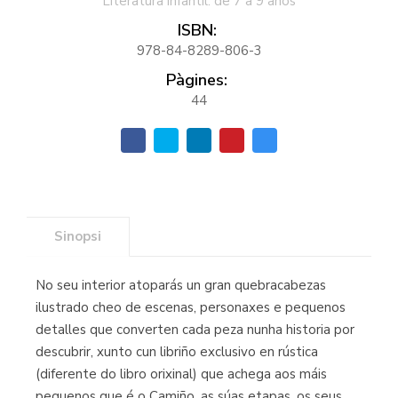
Literatura infantil: de 7 a 9 años
ISBN:
978-84-8289-806-3
Pàgines:
44
Sinopsi
No seu interior atoparás un gran quebracabezas
ilustrado cheo de escenas, personaxes e pequenos
detalles que converten cada peza nunha historia por
descubrir, xunto cun libriño exclusivo en rústica
(diferente do libro orixinal) que achega aos máis
pequenos que é o Camiño, as súas etapas, os seus