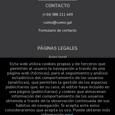
CONTACTO
(+34) 986 211 449
cumio@cumio.gal
Formulario de contacto
PÁGINAS LEGALES
Aviso legal
Esta web utiliza cookies propias y de terceros que
Protección de datos
permiten al usuario la navegación a través de una
página web (técnicas), para el seguimiento y análisis
Política de Cookies
estadístico del comportamiento de los usuarios
Configuración de Cookies
(analíticas), que permiten la gestión de los espacios
publicitarios que, en su caso, el editor haya incluido en
una página (publicitarias) y cookies que almacenan
información del comportamiento de los usuarios
ATENCIÓN AL CLIENTE
obtenida a través de la observación continuada de sus
hábitos de navegación. Si acepta este aviso
Quiénes somos
consideraremos que acepta su uso. Puede obtener más
información
aquí
.