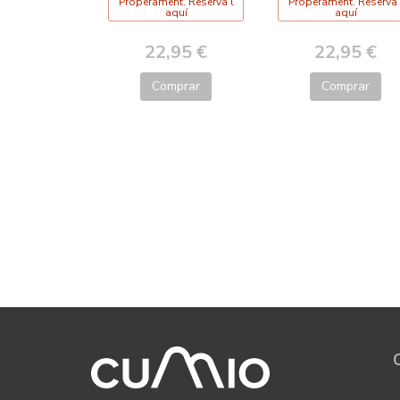
Properament. Reserva'l
Properament. Reserva'
aquí
aquí
22,95 €
22,95 €
Comprar
Comprar