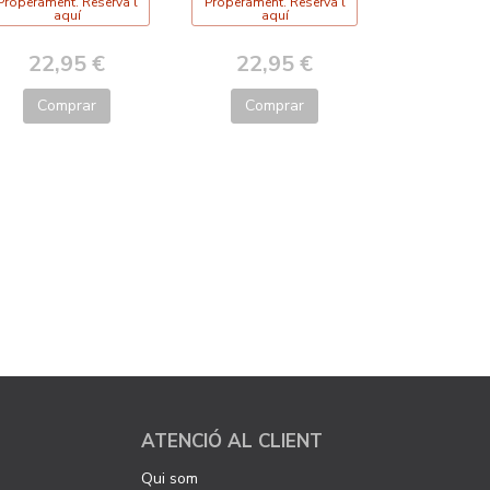
Properament. Reserva'l
Properament. Reserva'l
aquí
aquí
22,95 €
22,95 €
Comprar
Comprar
ATENCIÓ AL CLIENT
Qui som