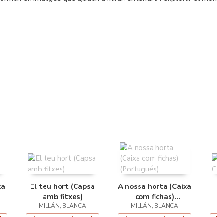
xa
El teu hort (Capsa
A nossa horta (Caixa
amb fitxes)
com fichas)
MILLÁN, BLANCA
MILLÁN, BLANCA
(Portugués)