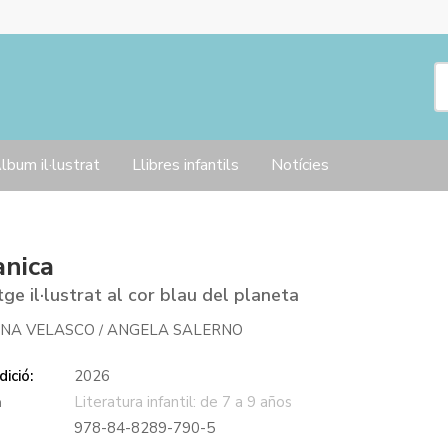
lbum il·lustrat
Llibres infantils
Notícies
ànica
tge il·lustrat al cor blau del planeta
INA VELASCO
ANGELA SALERNO
/
ició:
2026
a
Literatura infantil: de 7 a 9 años
978-84-8289-790-5