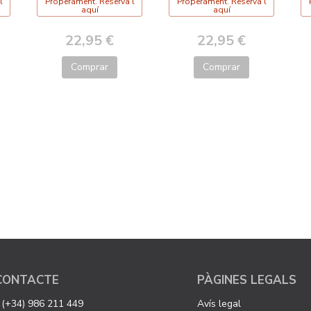
l
Properament. Reserva'l
Properament. Reserva'l
aquí
aquí
22,95 €
22,95 €
Comprar
Comprar
CONTACTE
PÀGINES LEGALS
(+34) 986 211 449
Avís legal