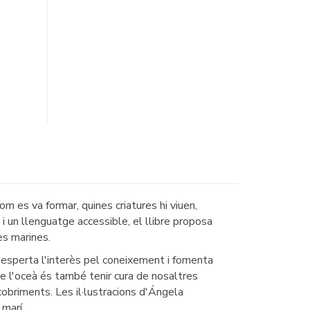
com es va formar, quines criatures hi viuen,
 i un llenguatge accessible, el llibre proposa
es marines.
 desperta l'interès pel coneixement i fomenta
de l'oceà és també tenir cura de nosaltres
cobriments. Les il·lustracions d'Ángela
marí.