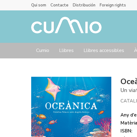
Qui som
Contacte
Distribución
Foreign rights
Cumio
Llibres
Llibres accessibles
À
Oce
Un via
CATAL
Any d'ed
Matèri
ISBN: