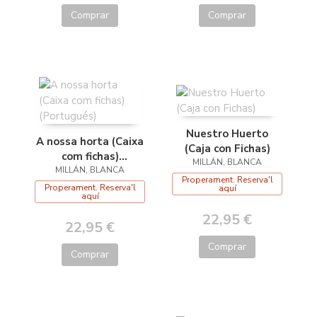
Comprar
Comprar
Nuestro Huerto
A nossa horta (Caixa
(Caja con Fichas)
com fichas)
MILLÁN, BLANCA
MILLÁN, BLANCA
(Portugués)
Properament. Reserva'l
Properament. Reserva'l
aquí
aquí
22,95 €
22,95 €
Comprar
Comprar