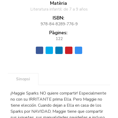
Matèria
Literatura infantil: de 7 a 9 años
ISBN:
978-84-8289-776-9
Pàgines:
122
Sinopsi
¡Maggie Sparks NO quiere compartir! Especialmente
no con su IRRITANTE prima Ella. Pero Maggie no
tiene elección. Cuando dejan a Ella en casa de los
Sparks por NAVIDAD, Maggie tiene que compartir
sus juguetes, sus manualidades navideñas e incluso