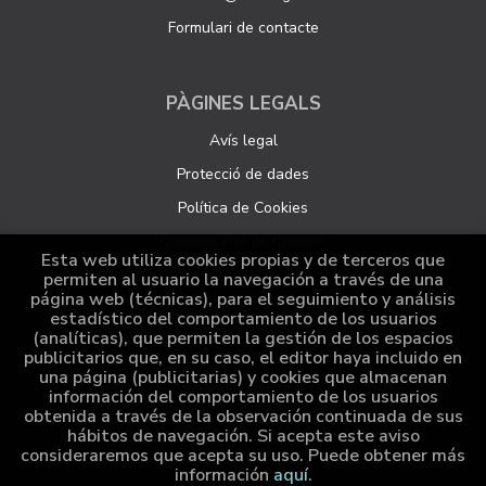
Formulari de contacte
PÀGINES LEGALS
Avís legal
Protecció de dades
Política de Cookies
Configuració de Cookies
Esta web utiliza cookies propias y de terceros que
permiten al usuario la navegación a través de una
página web (técnicas), para el seguimiento y análisis
ATENCIÓ AL CLIENT
estadístico del comportamiento de los usuarios
(analíticas), que permiten la gestión de los espacios
Qui som
publicitarios que, en su caso, el editor haya incluido en
una página (publicitarias) y cookies que almacenan
Comandes especials
información del comportamiento de los usuarios
obtenida a través de la observación continuada de sus
Distribució
hábitos de navegación. Si acepta este aviso
consideraremos que acepta su uso. Puede obtener más
información
aquí
.