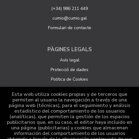
(+34) 986 211 449
cumio@cumio.gal
Formulari de contacte
PÀGINES LEGALS
Avís legal
Protecció de dades
Política de Cookies
Configuració de Cookies
Esta web utiliza cookies propias y de terceros que
permiten al usuario la navegación a través de una
página web (técnicas), para el seguimiento y análisis
ATENCIÓ AL CLIENT
estadístico del comportamiento de los usuarios
(analíticas), que permiten la gestión de los espacios
Qui som
publicitarios que, en su caso, el editor haya incluido en
una página (publicitarias) y cookies que almacenan
Comandes especials
información del comportamiento de los usuarios