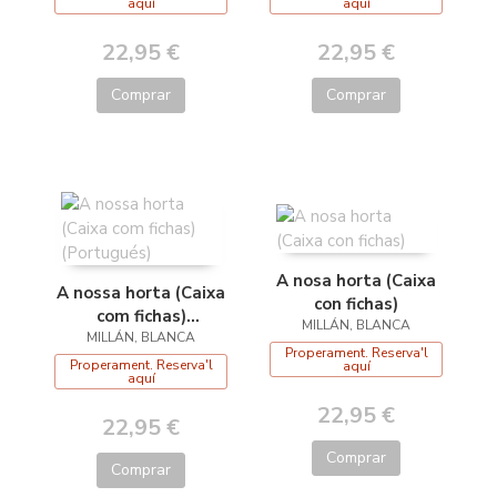
aquí
aquí
22,95 €
22,95 €
Comprar
Comprar
A nosa horta (Caixa
A nossa horta (Caixa
con fichas)
com fichas)
MILLÁN, BLANCA
MILLÁN, BLANCA
(Portugués)
Properament. Reserva'l
Properament. Reserva'l
aquí
aquí
22,95 €
22,95 €
Comprar
Comprar