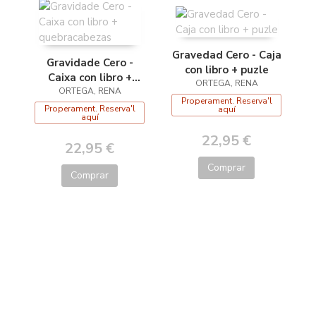
Gravedad Cero - Caja
Gravidade Cero -
con libro + puzle
Caixa con libro +
ORTEGA, RENA
quebracabezas
ORTEGA, RENA
Properament. Reserva'l
Properament. Reserva'l
aquí
aquí
22,95 €
22,95 €
Comprar
Comprar