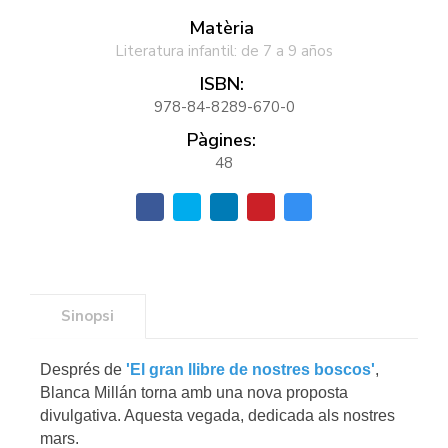
Matèria
Literatura infantil: de 7 a 9 años
ISBN:
978-84-8289-670-0
Pàgines:
48
Sinopsi
Després de
'El gran llibre de nostres boscos'
,
Blanca Millán torna amb una nova proposta
divulgativa. Aquesta vegada, dedicada als nostres
mars.