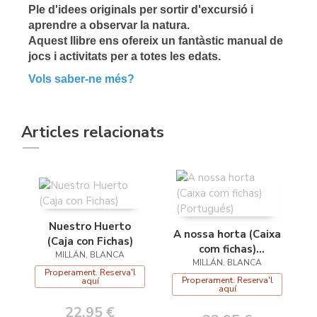
Ple d'idees originals per sortir d'excursió i
aprendre a observar la natura.
Aquest llibre ens ofereix un fantàstic manual de
jocs i activitats per a totes les edats.
Vols saber-ne més?
Articles relacionats
Nuestro Huerto
A nossa horta (Caixa
(Caja con Fichas)
com fichas)
MILLÁN, BLANCA
MILLÁN, BLANCA
(Portugués)
Properament. Reserva'l
Properament. Reserva'l
aquí
aquí
22,95 €