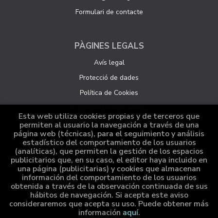
Formulari de contacte
PÀGINES LEGALS
Avís legal
Protecció de dades
Política de Cookies
Configuració de Cookies
Esta web utiliza cookies propias y de terceros que
permiten al usuario la navegación a través de una
página web (técnicas), para el seguimiento y análisis
ATENCIÓ AL CLIENT
estadístico del comportamiento de los usuarios
(analíticas), que permiten la gestión de los espacios
Qui som
publicitarios que, en su caso, el editor haya incluido en
una página (publicitarias) y cookies que almacenan
Comandes especials
información del comportamiento de los usuarios
obtenida a través de la observación continuada de sus
Distribució
hábitos de navegación. Si acepta este aviso
consideraremos que acepta su uso. Puede obtener más
información
aquí
.