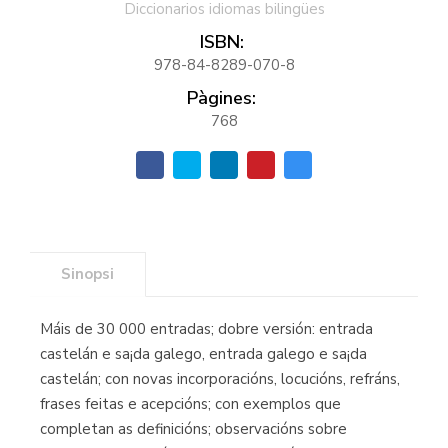
Diccionarios idiomas bilingües
ISBN:
978-84-8289-070-8
Pàgines:
768
Sinopsi
Máis de 30 000 entradas; dobre versión: entrada
castelán e sa¡da galego, entrada galego e sa¡da
castelán; con novas incorporacións, locucións, refráns,
frases feitas e acepcións; con exemplos que
completan as definicións; observacións sobre