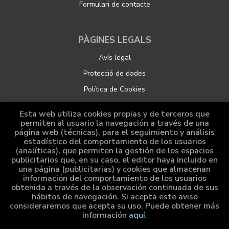
Formulari de contacte
PÀGINES LEGALS
Avís legal
Protecció de dades
Política de Cookies
Configuració de Cookies
Esta web utiliza cookies propias y de terceros que
permiten al usuario la navegación a través de una
página web (técnicas), para el seguimiento y análisis
ATENCIÓ AL CLIENT
estadístico del comportamiento de los usuarios
(analíticas), que permiten la gestión de los espacios
Qui som
publicitarios que, en su caso, el editor haya incluido en
una página (publicitarias) y cookies que almacenan
Comandes especials
información del comportamiento de los usuarios
obtenida a través de la observación continuada de sus
Distribució
hábitos de navegación. Si acepta este aviso
consideraremos que acepta su uso. Puede obtener más
información
aquí
.