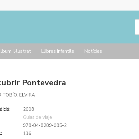
lbum il·lustrat
Llibres infantils
Notícies
ubrir Pontevedra
O TOBÍO, ELVIRA
ició:
2008
a
Guias de viaje
978-84-8289-085-2
:
136