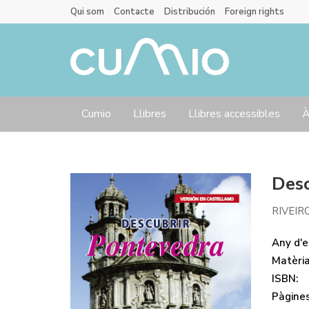
Qui som
Contacte
Distribución
Foreign rights
Cumio
Llibres
Llibres accessibles
À
Desc
RIVEIR
Any d'ed
Matèri
ISBN:
Pàgines