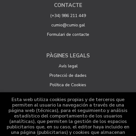
CONTACTE
(+34) 986 211 449
cumio@cumio.gal
Formulari de contacte
PÀGINES LEGALS
Avís legal
Protecció de dades
Política de Cookies
Configuració de Cookies
Esta web utiliza cookies propias y de terceros que
permiten al usuario la navegación a través de una
página web (técnicas), para el seguimiento y análisis
ATENCIÓ AL CLIENT
estadístico del comportamiento de los usuarios
(analíticas), que permiten la gestión de los espacios
Qui som
publicitarios que, en su caso, el editor haya incluido en
una página (publicitarias) y cookies que almacenan
Comandes especials