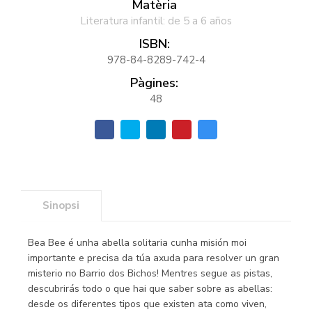
Matèria
Literatura infantil: de 5 a 6 años
ISBN:
978-84-8289-742-4
Pàgines:
48
Sinopsi
Bea Bee é unha abella solitaria cunha misión moi
importante e precisa da túa axuda para resolver un gran
misterio no Barrio dos Bichos! Mentres segue as pistas,
descubrirás todo o que hai que saber sobre as abellas:
desde os diferentes tipos que existen ata como viven,