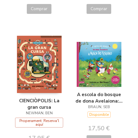
Comprar
Comprar
A escola do bosque
CIENCIÒPOLIS: La
de dona Avelaiona:A
gran cursa
busca do tesouro
BRAUN, SEB
NEWMAN, BEN
Disponible
Properament. Reserva'l
aquí
17,50 €