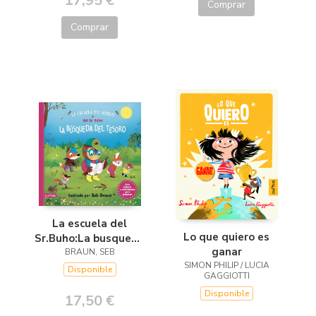
17,95 €
Comprar
Comprar
La escuela del
Lo que quiero es
Sr.Buho:La busqueda
ganar
del tesoro
BRAUN, SEB
SIMON PHILIP / LUCIA
Disponible
GAGGIOTTI
Disponible
17,50 €