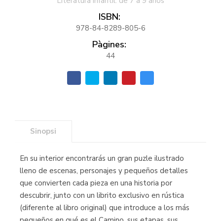
Literatura infantil: de 7 a 9 años
ISBN:
978-84-8289-805-6
Pàgines:
44
Sinopsi
En su interior encontrarás un gran puzle ilustrado
lleno de escenas, personajes y pequeños detalles
que convierten cada pieza en una historia por
descubrir, junto con un librito exclusivo en rústica
(diferente al libro original) que introduce a los más
pequeños en qué es el Camino, sus etapas, sus