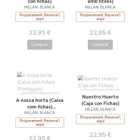
con fichas)
amb fitxes)
MILLÁN, BLANCA
MILLÁN, BLANCA
Properament. Reserva'l
Properament. Reserva'l
aquí
aquí
22,95 €
22,95 €
Comprar
Comprar
Nuestro Huerto
A nossa horta (Caixa
(Caja con Fichas)
com fichas)
MILLÁN, BLANCA
MILLÁN, BLANCA
(Portugués)
Properament. Reserva'l
Properament. Reserva'l
aquí
aquí
22,95 €
22,95 €