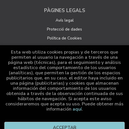
PÀGINES LEGALS
Avís legal
Protecció de dades
Política de Cookies
Configuració de Cookies
Esta web utiliza cookies propias y de terceros que
permiten al usuario la navegación a través de una
página web (técnicas), para el seguimiento y análisis
ATENCIÓ AL CLIENT
estadístico del comportamiento de los usuarios
(analíticas), que permiten la gestión de los espacios
Qui som
publicitarios que, en su caso, el editor haya incluido en
una página (publicitarias) y cookies que almacenan
Comandes especials
información del comportamiento de los usuarios
obtenida a través de la observación continuada de sus
Distribució
hábitos de navegación. Si acepta este aviso
consideraremos que acepta su uso. Puede obtener más
información
aquí
.
2026 ©
Cumio Editora
. Tots els Drets Reservats |
Grupo
ACCEPTAR