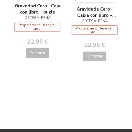
Gravedad Cero - Caja
Gravidade Cero -
con libro + puzle
Caixa con libro +
ORTEGA, RENA
quebracabezas
ORTEGA, RENA
Properament. Reserva'l
Properament. Reserva'l
aquí
aquí
22,95 €
22,95 €
Comprar
Comprar