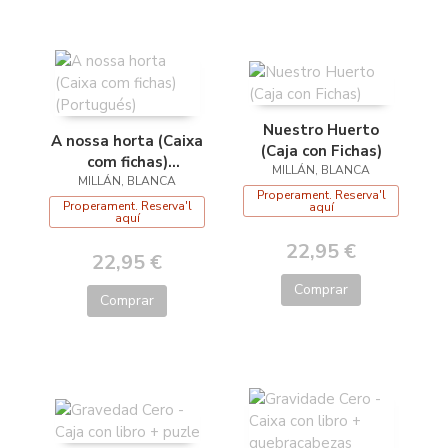
Nuestro Huerto
A nossa horta (Caixa
(Caja con Fichas)
com fichas)
MILLÁN, BLANCA
MILLÁN, BLANCA
(Portugués)
Properament. Reserva'l
Properament. Reserva'l
aquí
aquí
22,95 €
22,95 €
Comprar
Comprar