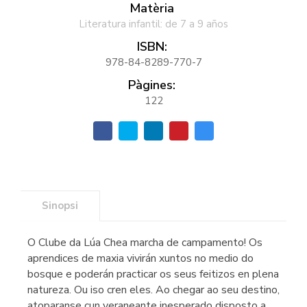
Matèria
Literatura infantil: de 7 a 9 años
ISBN:
978-84-8289-770-7
Pàgines:
122
Sinopsi
O Clube da Lúa Chea marcha de campamento! Os
aprendices de maxia vivirán xuntos no medio do
bosque e poderán practicar os seus feitizos en plena
natureza. Ou iso cren eles. Ao chegar ao seu destino,
atoparanse cun veraneante inesperado disposto a