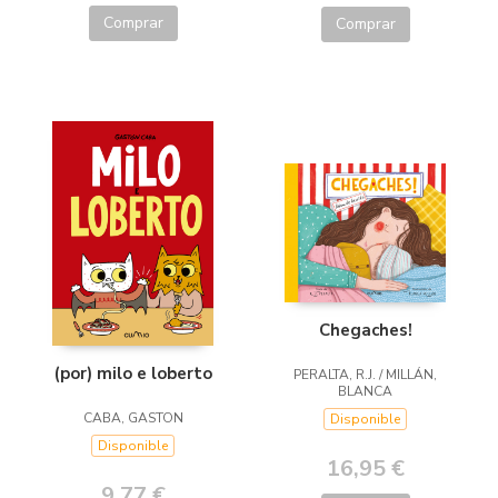
Comprar
Comprar
Chegaches!
(por) milo e loberto
PERALTA, R.J. / MILLÁN,
BLANCA
CABA, GASTON
Disponible
Disponible
16,95 €
9,77 €