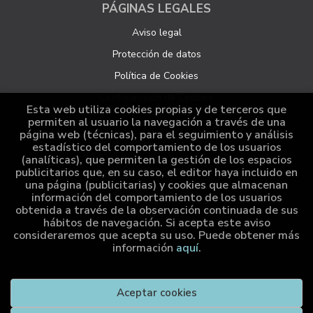
PÁGINAS LEGALES
Aviso legal
Protección de datos
Política de Cookies
Configuración de Cookies
Esta web utiliza cookies propias y de terceros que
permiten al usuario la navegación a través de una
página web (técnicas), para el seguimiento y análisis
ATENCIÓN AL CLIENTE
estadístico del comportamiento de los usuarios
(analíticas), que permiten la gestión de los espacios
Quiénes somos
publicitarios que, en su caso, el editor haya incluido en
una página (publicitarias) y cookies que almacenan
Pedidos especiales
información del comportamiento de los usuarios
obtenida a través de la observación continuada de sus
Distribución
hábitos de navegación. Si acepta este aviso
consideraremos que acepta su uso. Puede obtener más
información
aquí
.
2026 ©
Cumio Editora
. Todos los Derechos Reservados |
Aceptar cookies
Grupo Trevenque