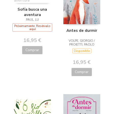
Sofía busca una
aventura
PAUL, LU
Próximamente. Resérvalo
aquí
Antes de durmir
16,95 €
VOLPE, GIORGIO /
PROIETTI, PAOLO
Comprar
Disponible
16,95 €
Comprar