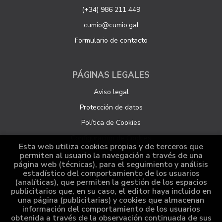
(+34) 986 211 449
cumio@cumio.gal
Formulario de contacto
PÁGINAS LEGALES
Aviso legal
Protección de datos
Política de Cookies
Configuración de Cookies
Esta web utiliza cookies propias y de terceros que
permiten al usuario la navegación a través de una
página web (técnicas), para el seguimiento y análisis
ATENCIÓN AL CLIENTE
estadístico del comportamiento de los usuarios
(analíticas), que permiten la gestión de los espacios
Quiénes somos
publicitarios que, en su caso, el editor haya incluido en
una página (publicitarias) y cookies que almacenan
Pedidos especiales
información del comportamiento de los usuarios
obtenida a través de la observación continuada de sus
Distribución