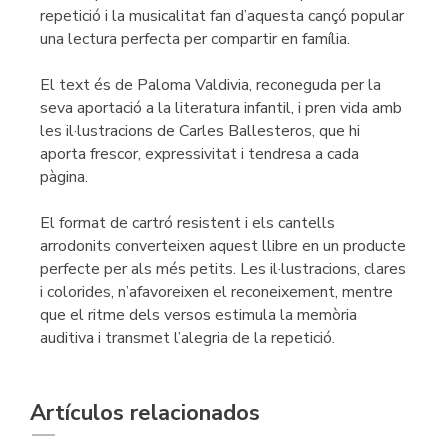
repetició i la musicalitat fan d’aquesta cançó popular
una lectura perfecta per compartir en família.
El text és de Paloma Valdivia, reconeguda per la
seva aportació a la literatura infantil, i pren vida amb
les il·lustracions de Carles Ballesteros, que hi
aporta frescor, expressivitat i tendresa a cada
pàgina.
El format de cartró resistent i els cantells
arrodonits converteixen aquest llibre en un producte
perfecte per als més petits. Les il·lustracions, clares
i colorides, n’afavoreixen el reconeixement, mentre
que el ritme dels versos estimula la memòria
auditiva i transmet l’alegria de la repetició.
Artículos relacionados