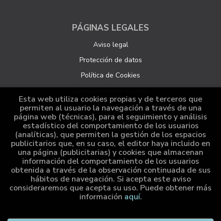
PÁGINAS LEGALES
Aviso legal
Protección de datos
Política de Cookies
Configuración de Cookies
Esta web utiliza cookies propias y de terceros que
permiten al usuario la navegación a través de una
página web (técnicas), para el seguimiento y análisis
ATENCIÓN AL CLIENTE
estadístico del comportamiento de los usuarios
(analíticas), que permiten la gestión de los espacios
Quiénes somos
publicitarios que, en su caso, el editor haya incluido en
una página (publicitarias) y cookies que almacenan
Pedidos especiales
información del comportamiento de los usuarios
obtenida a través de la observación continuada de sus
Distribución
hábitos de navegación. Si acepta este aviso
consideraremos que acepta su uso. Puede obtener más
información
aquí
.