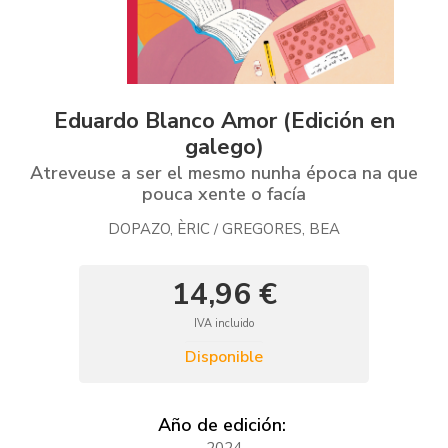
Eduardo Blanco Amor (Edición en
galego)
Atreveuse a ser el mesmo nunha época na que
pouca xente o facía
DOPAZO, ÈRIC
GREGORES, BEA
/
14,96 €
IVA incluido
Disponible
Año de edición:
2024