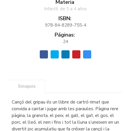
Materia
Infantil: de 3 a 4 años
ISBN:
978-84-8289-755-4
Páginas:
24
Sinopsis
Cançó del gripau és un llibre de cartró rimat que
convida a cantar i jugar amb les paraules. Pàgina rere
pàgina, la granota, el peix, el gall, el gat, el gos, el
porc, el lleó, el nen i fins i tot la lluna s’uneixen en un
divertit joc acumulatiu que fa créixer la cançó i la