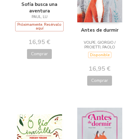
Sofía busca una
aventura
PAUL, LU
Próximamente. Resérvalo
aquí
Antes de durmir
16,95 €
VOLPE, GIORGIO /
PROIETTI, PAOLO
Comprar
Disponible
16,95 €
Comprar