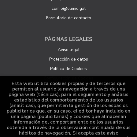
cumio@cumio.gal
Formulario de contacto
PÁGINAS LEGALES
Aviso legal
Protección de datos
Política de Cookies
Configuración de Cookies
Esta web utiliza cookies propias y de terceros que
permiten al usuario la navegación a través de una
página web (técnicas), para el seguimiento y análisis
ATENCIÓN AL CLIENTE
estadístico del comportamiento de los usuarios
(analíticas), que permiten la gestión de los espacios
Quiénes somos
publicitarios que, en su caso, el editor haya incluido en
una página (publicitarias) y cookies que almacenan
Pedidos especiales
información del comportamiento de los usuarios
obtenida a través de la observación continuada de sus
Distribución
hábitos de navegación. Si acepta este aviso