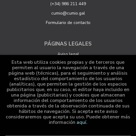
(+34) 986 211 449
cumio@cumio.gal
Formulario de contacto
PÁGINAS LEGALES
Aviso legal
Esta web utiliza cookies propias y de terceros que
Protección de datos
permiten al usuario la navegación a través de una
página web (técnicas), para el seguimiento y análisis
Política de Cookies
estadístico del comportamiento de los usuarios
Configuración de Cookies
(analíticas), que permiten la gestión de los espacios
publicitarios que, en su caso, el editor haya incluido en
una página (publicitarias) y cookies que almacenan
información del comportamiento de los usuarios
ATENCIÓN AL CLIENTE
obtenida a través de la observación continuada de sus
hábitos de navegación. Si acepta este aviso
Quiénes somos
consideraremos que acepta su uso. Puede obtener más
información
aquí
.
Pedidos especiales
Distribución