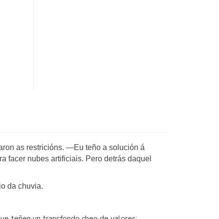
 as restricións. —Eu teño a solución á
facer nubes artificiais. Pero detrás daquel
io da chuvia.
 que teñen un transfondo cheo de valores: