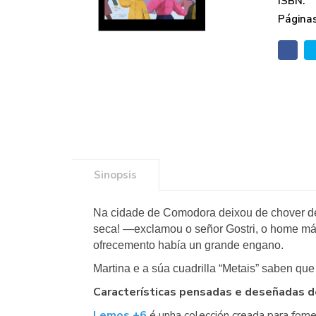
ISBN:
Páginas
Sinopsis
Na cidade de Comodora deixou de chover de r
seca! —exclamou o señor Gostri, o home mái
ofrecemento había un grande engano.
Martina e a súa cuadrilla “Metais” saben que 
Características pensadas e deseñadas des
Lemos +6
é unha colección creada para fome