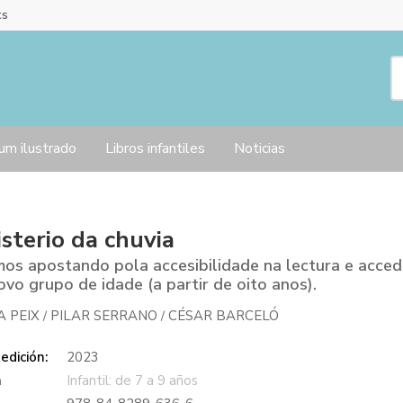
ts
um ilustrado
Libros infantiles
Noticias
sterio da chuvia
os apostando pola accesibilidade na lectura e acce
ovo grupo de idade (a partir de oito anos).
A PEIX
PILAR SERRANO
CÉSAR BARCELÓ
/
/
edición:
2023
a
Infantil: de 7 a 9 años