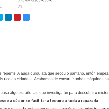
978-84-8289-636-6
:
72
epente. A auga durou ata que secou o pantano, entón empezaron
s rico da cidade—. Acabamos de construír unhas máquinas para 
pasa algo estraño, así que investigarán para descubrir o mister
de a súa orixe facilitar a lectura a toda a rapazada
ntar e gozar da lectura por pracer, a través de historias frescas