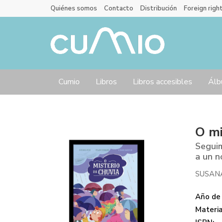
Quiénes somos
Contacto
Distribución
Foreign righ
Cumio
Libros
Libros accesibles
Álb
O mi
Seguim
a un n
SUSAN
Año de 
Materi