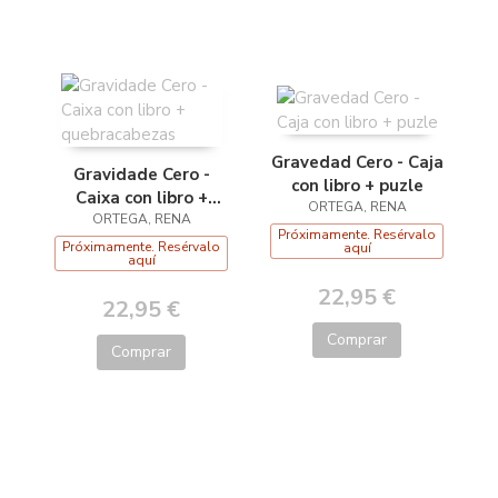
Gravedad Cero - Caja
Gravidade Cero -
con libro + puzle
Caixa con libro +
ORTEGA, RENA
quebracabezas
ORTEGA, RENA
Próximamente. Resérvalo
Próximamente. Resérvalo
aquí
aquí
22,95 €
22,95 €
Comprar
Comprar