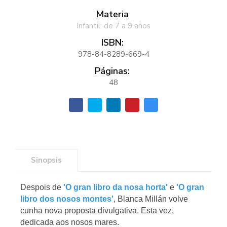
Materia
Infantil: de 7 a 9 años
ISBN:
978-84-8289-669-4
Páginas:
48
Sinopsis
Despois de
'O gran libro da nosa horta'
e
'O gran
libro dos nosos montes'
, Blanca Millán volve
cunha nova proposta divulgativa. Esta vez,
dedicada aos nosos mares.