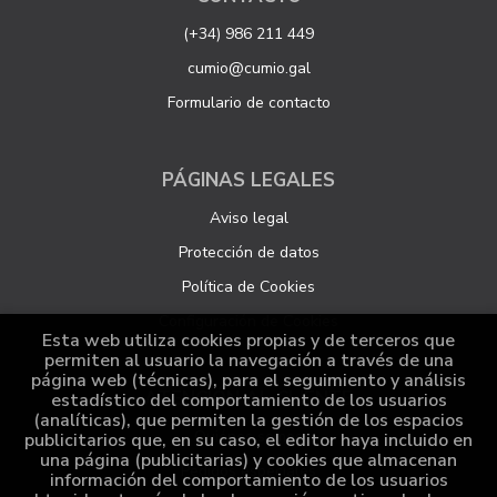
(+34) 986 211 449
cumio@cumio.gal
Formulario de contacto
PÁGINAS LEGALES
Aviso legal
Protección de datos
Política de Cookies
Configuración de Cookies
Esta web utiliza cookies propias y de terceros que
permiten al usuario la navegación a través de una
página web (técnicas), para el seguimiento y análisis
ATENCIÓN AL CLIENTE
estadístico del comportamiento de los usuarios
(analíticas), que permiten la gestión de los espacios
Quiénes somos
publicitarios que, en su caso, el editor haya incluido en
una página (publicitarias) y cookies que almacenan
Pedidos especiales
información del comportamiento de los usuarios