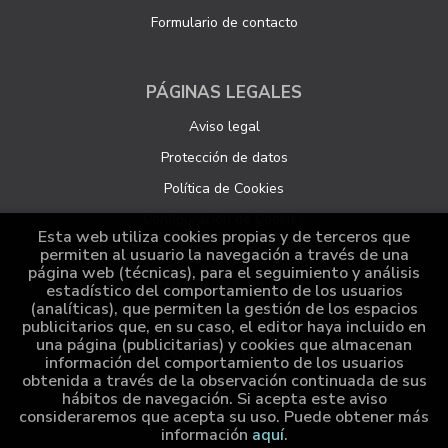
Formulario de contacto
PÁGINAS LEGALES
Aviso legal
Protección de datos
Política de Cookies
Configuración de Cookies
Esta web utiliza cookies propias y de terceros que
permiten al usuario la navegación a través de una
página web (técnicas), para el seguimiento y análisis
ATENCIÓN AL CLIENTE
estadístico del comportamiento de los usuarios
(analíticas), que permiten la gestión de los espacios
Quiénes somos
publicitarios que, en su caso, el editor haya incluido en
una página (publicitarias) y cookies que almacenan
Pedidos especiales
información del comportamiento de los usuarios
obtenida a través de la observación continuada de sus
Distribución
hábitos de navegación. Si acepta este aviso
consideraremos que acepta su uso. Puede obtener más
información
aquí
.