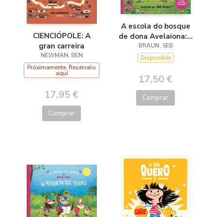
A escola do bosque
CIENCIÓPOLE: A
de dona Avelaiona:A
gran carreira
busca do tesouro
BRAUN, SEB
NEWMAN, BEN
Disponible
Próximamente. Resérvalo
aquí
17,50 €
17,95 €
Comprar
Comprar