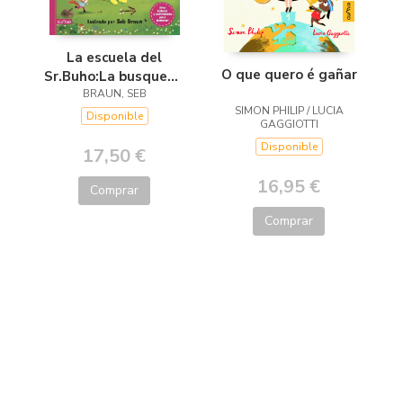
La escuela del
O que quero é gañar
Sr.Buho:La busqueda
del tesoro
BRAUN, SEB
SIMON PHILIP / LUCIA
Disponible
GAGGIOTTI
Disponible
17,50 €
16,95 €
Comprar
Comprar