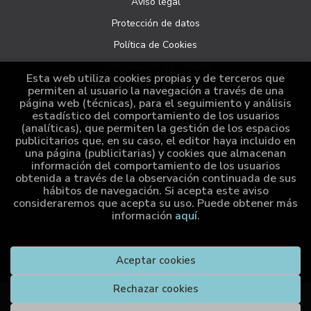
Aviso legal
Protección de datos
Política de Cookies
Configuración de Cookies
Esta web utiliza cookies propias y de terceros que
permiten al usuario la navegación a través de una
página web (técnicas), para el seguimiento y análisis
ATENCIÓN AL CLIENTE
estadístico del comportamiento de los usuarios
(analíticas), que permiten la gestión de los espacios
Quiénes somos
publicitarios que, en su caso, el editor haya incluido en
una página (publicitarias) y cookies que almacenan
Pedidos especiales
información del comportamiento de los usuarios
obtenida a través de la observación continuada de sus
Distribución
hábitos de navegación. Si acepta este aviso
consideraremos que acepta su uso. Puede obtener más
información
aquí
.
2026 ©
Cumio Editora
. Todos los Derechos Reservados |
Aceptar cookies
Grupo Trevenque
Rechazar cookies