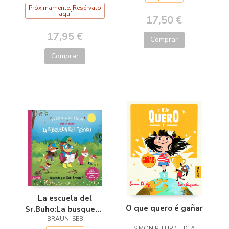
Próximamente. Resérvalo
aquí
17,50 €
17,95 €
Comprar
Comprar
La escuela del
O que quero é gañar
Sr.Buho:La busqueda
del tesoro
BRAUN, SEB
SIMON PHILIP / LUCIA