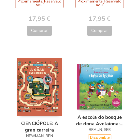
Próximamente. Resérvalo
Próximamente. Resérvalo
aquí
aquí
17,95 €
17,95 €
Comprar
Comprar
A escola do bosque
CIENCIÓPOLE: A
de dona Avelaiona:A
gran carreira
busca do tesouro
BRAUN, SEB
NEWMAN, BEN
Disponible