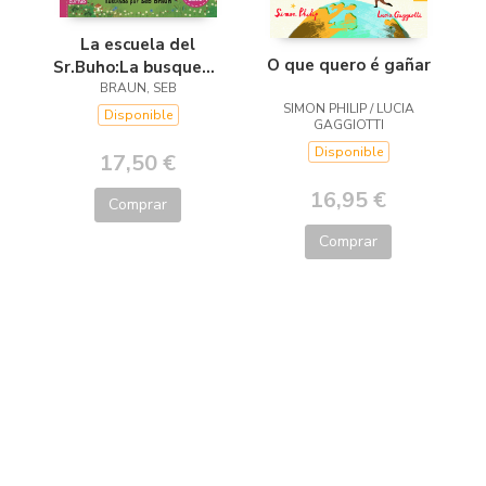
La escuela del
O que quero é gañar
Sr.Buho:La busqueda
del tesoro
BRAUN, SEB
SIMON PHILIP / LUCIA
Disponible
GAGGIOTTI
Disponible
17,50 €
16,95 €
Comprar
Comprar