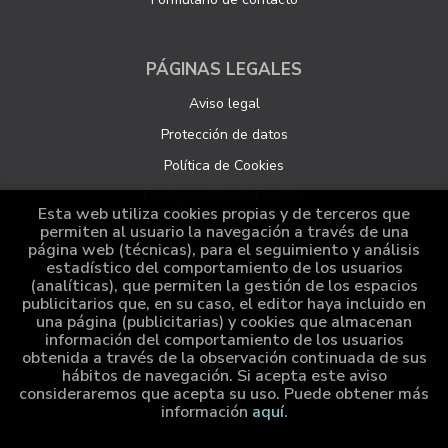
PÁGINAS LEGALES
Aviso legal
Protección de datos
Política de Cookies
Configuración de Cookies
Esta web utiliza cookies propias y de terceros que
permiten al usuario la navegación a través de una
página web (técnicas), para el seguimiento y análisis
ATENCIÓN AL CLIENTE
estadístico del comportamiento de los usuarios
(analíticas), que permiten la gestión de los espacios
Quiénes somos
publicitarios que, en su caso, el editor haya incluido en
una página (publicitarias) y cookies que almacenan
Pedidos especiales
información del comportamiento de los usuarios
obtenida a través de la observación continuada de sus
Distribución
hábitos de navegación. Si acepta este aviso
consideraremos que acepta su uso. Puede obtener más
información
aquí
.