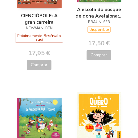
A escola do bosque
CIENCIÓPOLE: A
de dona Avelaiona:A
gran carreira
busca do tesouro
BRAUN, SEB
NEWMAN, BEN
Disponible
Próximamente. Resérvalo
aquí
17,50 €
17,95 €
Comprar
Comprar