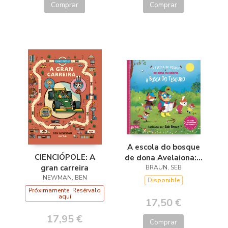
Comprar
Comprar
A escola do bosque
CIENCIÓPOLE: A
de dona Avelaiona:A
gran carreira
busca do tesouro
BRAUN, SEB
NEWMAN, BEN
Disponible
Próximamente. Resérvalo
aquí
17,50 €
17,95 €
Comprar