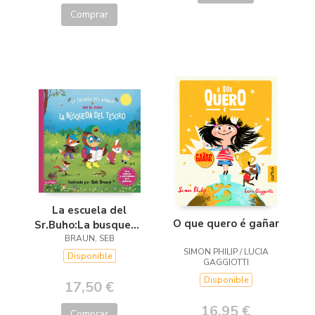
Comprar
La escuela del
O que quero é gañar
Sr.Buho:La busqueda
del tesoro
BRAUN, SEB
SIMON PHILIP / LUCIA
Disponible
GAGGIOTTI
Disponible
17,50 €
16,95 €
Comprar