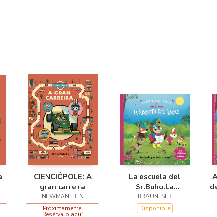
a
CIENCIÓPOLE: A
La escuela del
A
gran carreira
Sr.Buho:La
d
NEWMAN, BEN
busqueda del
BRAUN, SEB
tesoro
Próximamente.
Disponible
Resérvalo aquí