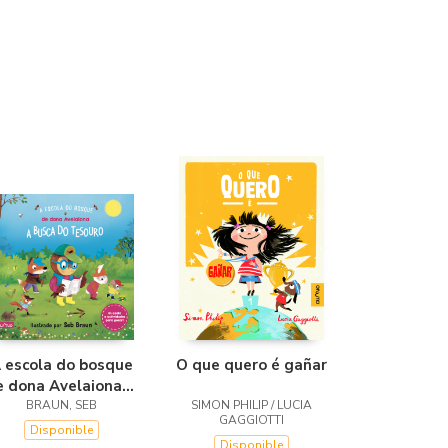
 escola do bosque
O que quero é gañar
e dona Avelaiona:A
busca do tesouro
BRAUN, SEB
SIMON PHILIP / LUCIA
GAGGIOTTI
Disponible
Disponible