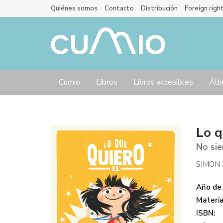
Quiénes somos
Contacto
Distribución
Foreign righ
Cumio
Libros
Libros accesibles
Álb
Lo q
No sie
SIMON 
Año de 
Materi
ISBN: