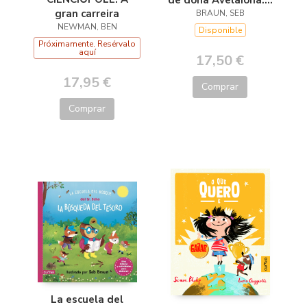
de dona Avelaiona:A
gran carreira
busca do tesouro
BRAUN, SEB
NEWMAN, BEN
Disponible
Próximamente. Resérvalo
aquí
17,50 €
17,95 €
Comprar
Comprar
La escuela del