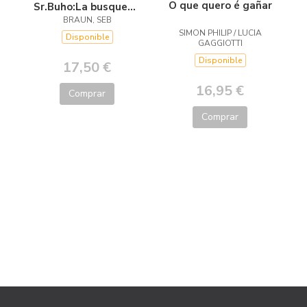
O que quero é gañar
Sr.Buho:La busqueda
del tesoro
BRAUN, SEB
SIMON PHILIP / LUCIA
Disponible
GAGGIOTTI
Disponible
17,50 €
16,95 €
Comprar
Comprar