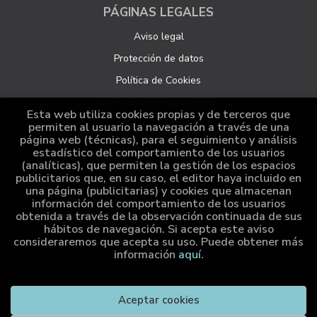
PÁGINAS LEGALES
Aviso legal
Protección de datos
Política de Cookies
Configuración de Cookies
Esta web utiliza cookies propias y de terceros que
permiten al usuario la navegación a través de una
página web (técnicas), para el seguimiento y análisis
ATENCIÓN AL CLIENTE
estadístico del comportamiento de los usuarios
(analíticas), que permiten la gestión de los espacios
Quiénes somos
publicitarios que, en su caso, el editor haya incluido en
una página (publicitarias) y cookies que almacenan
Pedidos especiales
información del comportamiento de los usuarios
obtenida a través de la observación continuada de sus
Distribución
hábitos de navegación. Si acepta este aviso
consideraremos que acepta su uso. Puede obtener más
información
aquí
.
2026 ©
Cumio Editora
. Todos los Derechos Reservados |
Aceptar cookies
Grupo Trevenque