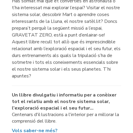
Has somiat mai que et converties en astronauta o
t’ha interessat mai explorar l’espai? Visitar el nostre
sistema solar, descobrir Mart o aprendre coses
interessants de la Lluna, el nostre satèl.lit? Doncs
prepara’t perquè la següent missió a l’espai,
GRAVETAT ZERO, està a punt d’enlairar-se!
Aquest llibre recull tot allò que és imprescindible
relacionat amb l’exploració espacial i el seu futur, els
durs entrenaments als quals la tripulació s’ha de
sotmetre i tots els coneixements essencials sobre
el nostre sistema solar i els seus planetes. T’hi
apuntes?
Un llibre divulgatiu i informatiu per a conèixer
tot el relatiu amb el nostre sistema solar,
l'exploració espacial i el seu futur...
Centenars d'il·lustracions a l'interior per a millorar la
comprensió del llibre.
Vols saber-ne més?