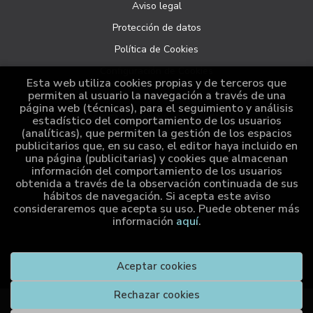
Aviso legal
Protección de datos
Política de Cookies
Configuración de Cookies
Esta web utiliza cookies propias y de terceros que
permiten al usuario la navegación a través de una
página web (técnicas), para el seguimiento y análisis
ATENCIÓN AL CLIENTE
estadístico del comportamiento de los usuarios
(analíticas), que permiten la gestión de los espacios
Quiénes somos
publicitarios que, en su caso, el editor haya incluido en
una página (publicitarias) y cookies que almacenan
Pedidos especiales
información del comportamiento de los usuarios
obtenida a través de la observación continuada de sus
Distribución
hábitos de navegación. Si acepta este aviso
consideraremos que acepta su uso. Puede obtener más
información
aquí
.
2026 ©
Cumio Editora
. Todos los Derechos Reservados |
Aceptar cookies
Grupo Trevenque
Rechazar cookies