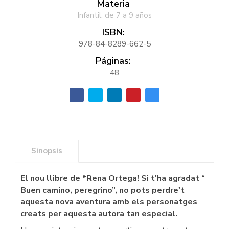
Materia
Infantil: de 7 a 9 años
ISBN:
978-84-8289-662-5
Páginas:
48
Sinopsis
El nou llibre de *Rena Ortega! Si t'ha agradat “
Buen camino, peregrino”, no pots perdre't
aquesta nova aventura amb els personatges
creats per aquesta autora tan especial.