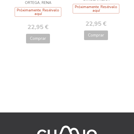
quebracabezas
ORTEGA, RENA
Próximamente. Resérvalo
Próximamente. Resérvalo
aquí
aquí
22,95 €
22,95 €
Comprar
Comprar