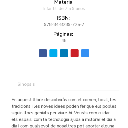
Materia
Infantil: de 7 a 9 años
ISBN:
978-84-8289-725-7
Páginas:
48
Sinopsis
En aquest llibre descobriràs com el comerç local, les
tradicions i les noves idees poden fer que els pobles
siguin llocs genials per viure-hi. Veuràs com cuidar
els espais, com la tecnologia ajuda a millorar el dia a
dia i com qualsevol de nosaltres pot aportar alguna