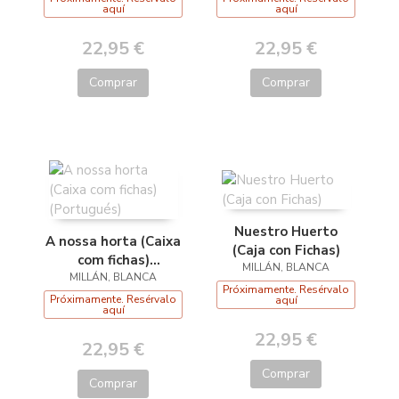
aquí
aquí
22,95 €
22,95 €
Comprar
Comprar
Nuestro Huerto
A nossa horta (Caixa
(Caja con Fichas)
com fichas)
MILLÁN, BLANCA
MILLÁN, BLANCA
(Portugués)
Próximamente. Resérvalo
Próximamente. Resérvalo
aquí
aquí
22,95 €
22,95 €
Comprar
Comprar