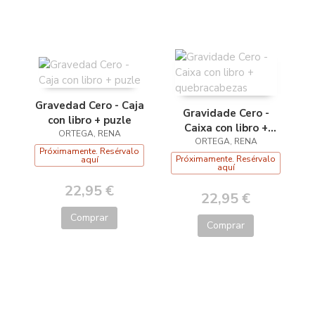
Gravedad Cero - Caja
Gravidade Cero -
con libro + puzle
Caixa con libro +
ORTEGA, RENA
quebracabezas
ORTEGA, RENA
Próximamente. Resérvalo
Próximamente. Resérvalo
aquí
aquí
22,95 €
22,95 €
Comprar
Comprar