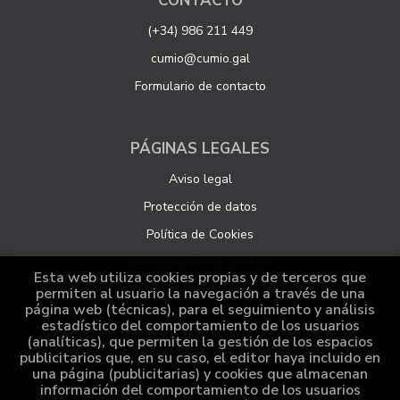
CONTACTO
(+34) 986 211 449
cumio@cumio.gal
Formulario de contacto
PÁGINAS LEGALES
Aviso legal
Protección de datos
Política de Cookies
Configuración de Cookies
Esta web utiliza cookies propias y de terceros que
permiten al usuario la navegación a través de una
página web (técnicas), para el seguimiento y análisis
ATENCIÓN AL CLIENTE
estadístico del comportamiento de los usuarios
(analíticas), que permiten la gestión de los espacios
Quiénes somos
publicitarios que, en su caso, el editor haya incluido en
una página (publicitarias) y cookies que almacenan
Pedidos especiales
información del comportamiento de los usuarios