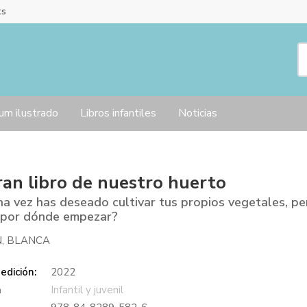
ts
um ilustrado
Libros infantiles
Noticias
ran libro de nuestro huerto
a vez has deseado cultivar tus propios vegetales, pe
 por dónde empezar?
N, BLANCA
edición:
2022
a
Infantil y juvenil