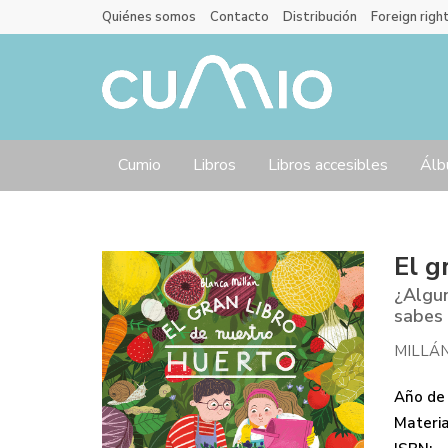
Quiénes somos
Contacto
Distribución
Foreign righ
Cumio
Libros
Libros accesibles
Álb
El g
¿Algun
sabes
MILLÁ
Año de 
Materi