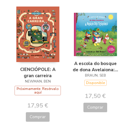
A escola do bosque
CIENCIÓPOLE: A
de dona Avelaiona:A
gran carreira
busca do tesouro
BRAUN, SEB
NEWMAN, BEN
Disponible
Próximamente. Resérvalo
aquí
17,50 €
17,95 €
Comprar
Comprar