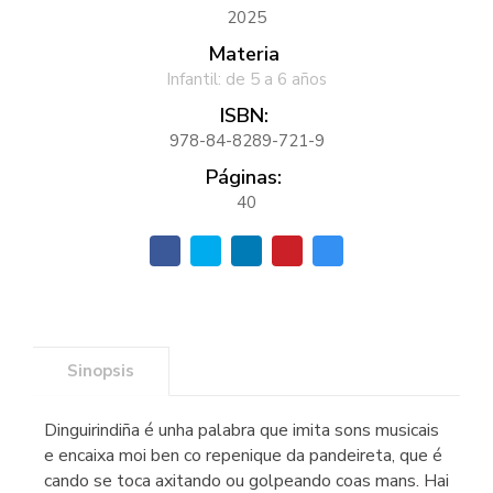
2025
Materia
Infantil: de 5 a 6 años
ISBN:
978-84-8289-721-9
Páginas:
40
Sinopsis
Dinguirindiña é unha palabra que imita sons musicais
e encaixa moi ben co repenique da pandeireta, que é
cando se toca axitando ou golpeando coas mans. Hai