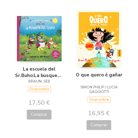
La escuela del
O que quero é gañar
Sr.Buho:La busqueda
del tesoro
BRAUN, SEB
SIMON PHILIP / LUCIA
Disponible
GAGGIOTTI
Disponible
17,50 €
16,95 €
Comprar
Comprar