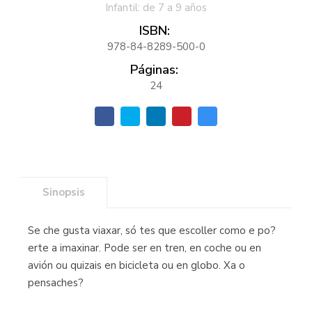
Infantil: de 7 a 9 años
ISBN:
978-84-8289-500-0
Páginas:
24
Sinopsis
Se che gusta viaxar, só tes que escoller como e po?
erte a imaxinar. Pode ser en tren, en coche ou en
avión ou quizais en bicicleta ou en globo. Xa o
pensaches?