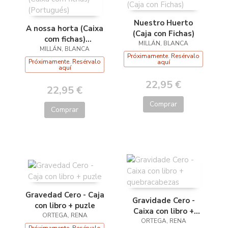
Nuestro Huerto
A nossa horta (Caixa
(Caja con Fichas)
com fichas)
MILLÁN, BLANCA
MILLÁN, BLANCA
(Portugués)
Próximamente. Resérvalo
Próximamente. Resérvalo
aquí
aquí
22,95 €
22,95 €
Comprar
Comprar
Gravedad Cero - Caja
Gravidade Cero -
con libro + puzle
Caixa con libro +
ORTEGA, RENA
quebracabezas
ORTEGA, RENA
Próximamente. Resérvalo