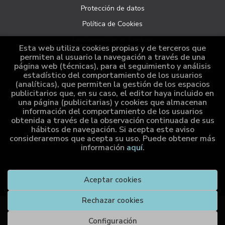
Protección de datos
Política de Cookies
Configuración de Cookies
Esta web utiliza cookies propias y de terceros que
permiten al usuario la navegación a través de una
página web (técnicas), para el seguimiento y análisis
ATENCIÓN AL CLIENTE
estadístico del comportamiento de los usuarios
(analíticas), que permiten la gestión de los espacios
Quiénes somos
publicitarios que, en su caso, el editor haya incluido en
una página (publicitarias) y cookies que almacenan
Pedidos especiales
información del comportamiento de los usuarios
obtenida a través de la observación continuada de sus
Distribución
hábitos de navegación. Si acepta este aviso
consideraremos que acepta su uso. Puede obtener más
información
aquí
.
2026 ©
Cumio Editora
. Todos los Derechos Reservados |
Aceptar cookies
Grupo Trevenque
Rechazar cookies
Compra
Configuración