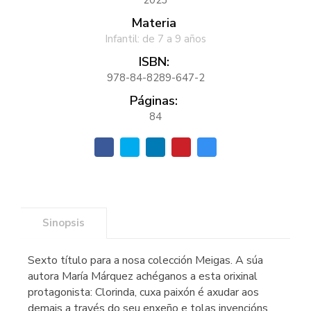
Materia
Infantil: de 7 a 9 años
ISBN:
978-84-8289-647-2
Páginas:
84
Sinopsis
Sexto título para a nosa colección Meigas. A súa
autora María Márquez achéganos a esta orixinal
protagonista: Clorinda, cuxa paixón é axudar aos
demais a través do seu enxeño e tolas invencións.