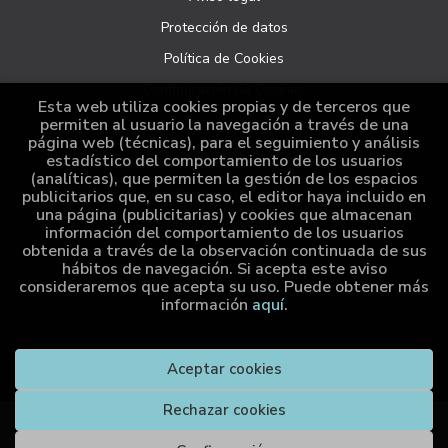
Protección de datos
Política de Cookies
Configuración de Cookies
Esta web utiliza cookies propias y de terceros que
permiten al usuario la navegación a través de una
página web (técnicas), para el seguimiento y análisis
ATENCIÓN AL CLIENTE
estadístico del comportamiento de los usuarios
(analíticas), que permiten la gestión de los espacios
Quiénes somos
publicitarios que, en su caso, el editor haya incluido en
una página (publicitarias) y cookies que almacenan
Pedidos especiales
información del comportamiento de los usuarios
obtenida a través de la observación continuada de sus
Distribución
hábitos de navegación. Si acepta este aviso
consideraremos que acepta su uso. Puede obtener más
información
aquí
.
2026 ©
Cumio Editora
. Todos los Derechos Reservados |
Aceptar cookies
Grupo Trevenque
Rechazar cookies
Compra