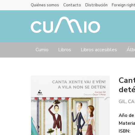
Quiénes somos
Contacto
Distribución
Foreign righ
Cumio
Libros
Libros accesibles
Álb
Cant
det
GIL, C
Año de 
Materi
ISBN: