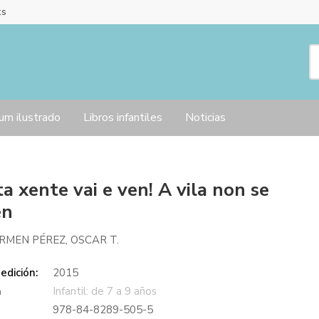
ts
um ilustrado
Libros infantiles
Noticias
a xente vai e ven! A vila non se
én
ARMEN PÉREZ, OSCAR T.
edición:
2015
a
Infantil: de 7 a 9 años
978-84-8289-505-5