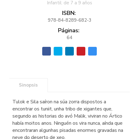
Infantil: de 7 a 9 años
ISBN:
978-84-8289-682-3
Páginas:
64
Sinopsis
Tulok e Sila saíron na súa zorra dispostos a
encontrar os tuniit, unha tribo de xigantes que,
segundo as historias do avó Malik, viviran no Ártico
había moitos anos. Ninguén os vira nunca, aínda que
encontraran algunhas pisadas enormes gravadas na
neve do deserto de xeo.