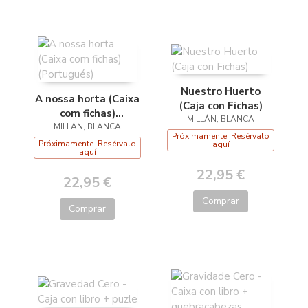
Nuestro Huerto
A nossa horta (Caixa
(Caja con Fichas)
com fichas)
MILLÁN, BLANCA
MILLÁN, BLANCA
(Portugués)
Próximamente. Resérvalo
Próximamente. Resérvalo
aquí
aquí
22,95 €
22,95 €
Comprar
Comprar