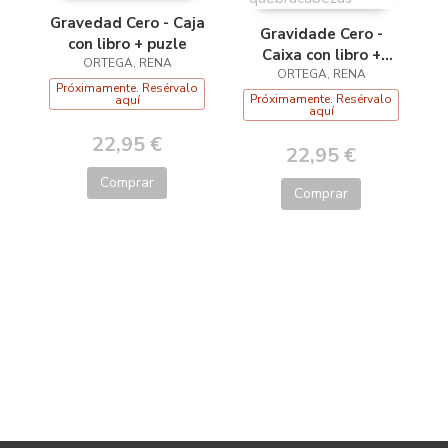
Gravedad Cero - Caja
Gravidade Cero -
con libro + puzle
Caixa con libro +
ORTEGA, RENA
quebracabezas
ORTEGA, RENA
Próximamente. Resérvalo
Próximamente. Resérvalo
aquí
aquí
22,95 €
22,95 €
Comprar
Comprar