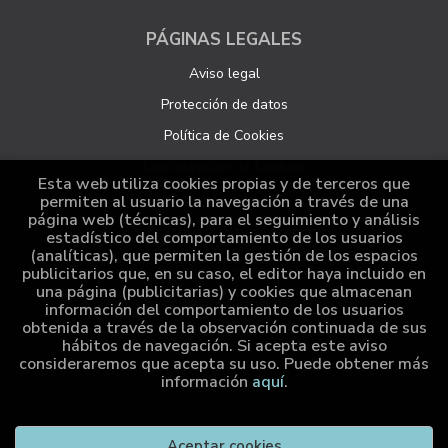
PÁGINAS LEGALES
Aviso legal
Protección de datos
Política de Cookies
Configuración de Cookies
Esta web utiliza cookies propias y de terceros que
permiten al usuario la navegación a través de una
página web (técnicas), para el seguimiento y análisis
ATENCIÓN AL CLIENTE
estadístico del comportamiento de los usuarios
(analíticas), que permiten la gestión de los espacios
Quiénes somos
publicitarios que, en su caso, el editor haya incluido en
una página (publicitarias) y cookies que almacenan
Pedidos especiales
información del comportamiento de los usuarios
obtenida a través de la observación continuada de sus
Distribución
hábitos de navegación. Si acepta este aviso
consideraremos que acepta su uso. Puede obtener más
información
aquí
.
2026 ©
Cumio Editora
. Todos los Derechos Reservados |
Aceptar cookies