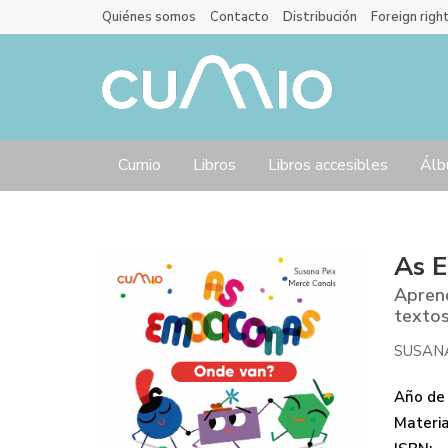
Quiénes somos
Contacto
Distribución
Foreign righ
Cumio
Libros
Libros accesibles
Álb
As E
Aprend
textos
SUSAN
Año de 
Materi