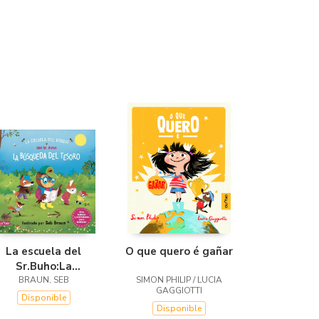
La escuela del
O que quero é gañar
Sr.Buho:La
busqueda del
BRAUN, SEB
SIMON PHILIP / LUCIA
GAGGIOTTI
tesoro
Disponible
Disponible