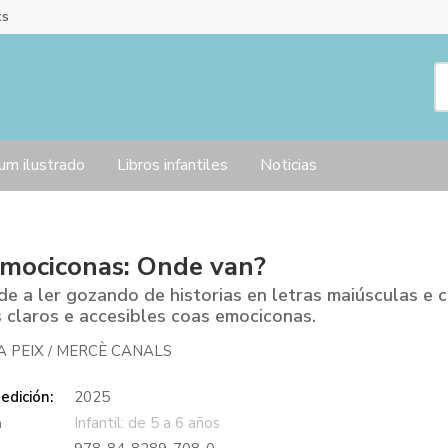
ts
um ilustrado
Libros infantiles
Noticias
mociconas: Onde van?
e a ler gozando de historias en letras maiúsculas e 
 claros e accesibles coas emociconas.
A PEIX
MERCÈ CANALS
/
edición:
2025
a
Infantil: de 5 a 6 años