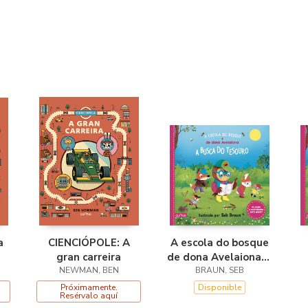
a
CIENCIÓPOLE: A
A escola do bosque
gran carreira
de dona Avelaiona:A
NEWMAN, BEN
busca do tesouro
BRAUN, SEB
Próximamente.
Disponible
Resérvalo aquí