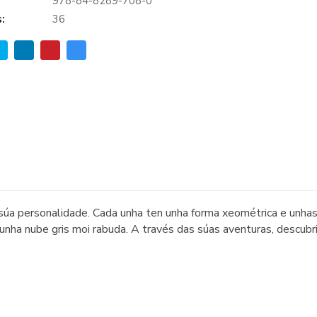
978-84-8289-708-0
:
36
úa personalidade. Cada unha ten unha forma xeométrica e unhas
unha nube gris moi rabuda. A través das súas aventuras, descu