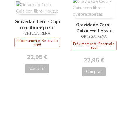
Gravedad Cero - Caja
Gravidade Cero -
con libro + puzle
Caixa con libro +
ORTEGA, RENA
quebracabezas
ORTEGA, RENA
Próximamente. Resérvalo
Próximamente. Resérvalo
aquí
aquí
22,95 €
22,95 €
Comprar
Comprar