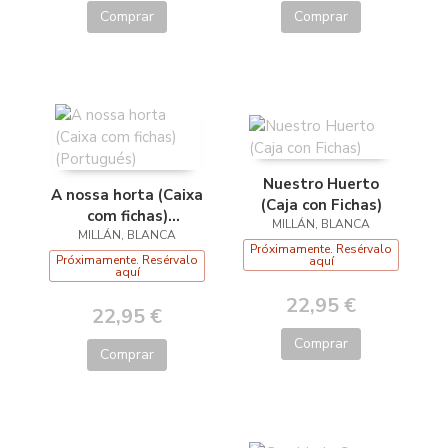
Comprar
Comprar
Nuestro Huerto
A nossa horta (Caixa
(Caja con Fichas)
com fichas)
MILLÁN, BLANCA
MILLÁN, BLANCA
(Portugués)
Próximamente. Resérvalo
Próximamente. Resérvalo
aquí
aquí
22,95 €
22,95 €
Comprar
Comprar