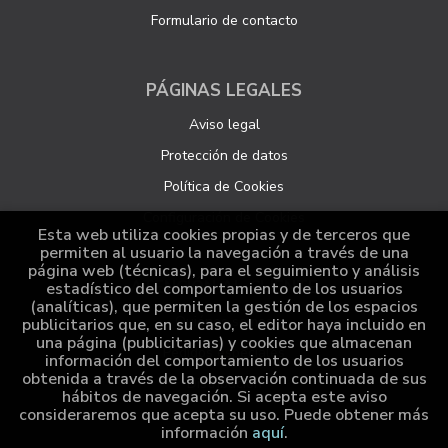
Formulario de contacto
PÁGINAS LEGALES
Aviso legal
Protección de datos
Política de Cookies
Configuración de Cookies
Esta web utiliza cookies propias y de terceros que
permiten al usuario la navegación a través de una
página web (técnicas), para el seguimiento y análisis
ATENCIÓN AL CLIENTE
estadístico del comportamiento de los usuarios
(analíticas), que permiten la gestión de los espacios
Quiénes somos
publicitarios que, en su caso, el editor haya incluido en
una página (publicitarias) y cookies que almacenan
Pedidos especiales
información del comportamiento de los usuarios
obtenida a través de la observación continuada de sus
Distribución
hábitos de navegación. Si acepta este aviso
consideraremos que acepta su uso. Puede obtener más
información
aquí
.