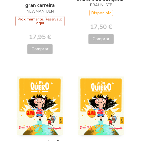
gran carreira
del tesoro
BRAUN, SEB
NEWMAN, BEN
Disponible
Próximamente. Resérvalo
aquí
17,50 €
17,95 €
Comprar
Comprar