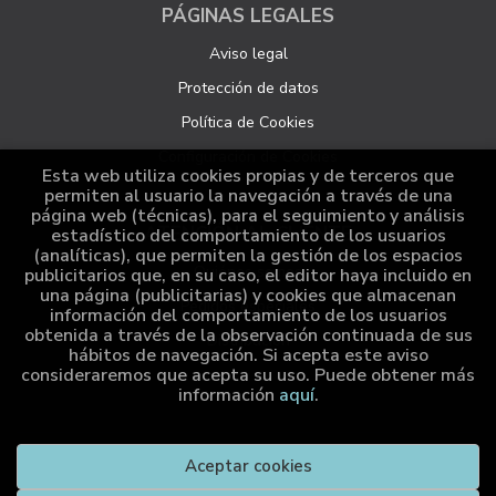
PÁGINAS LEGALES
Aviso legal
Protección de datos
Política de Cookies
Configuración de Cookies
Esta web utiliza cookies propias y de terceros que
permiten al usuario la navegación a través de una
página web (técnicas), para el seguimiento y análisis
ATENCIÓN AL CLIENTE
estadístico del comportamiento de los usuarios
(analíticas), que permiten la gestión de los espacios
Quiénes somos
publicitarios que, en su caso, el editor haya incluido en
una página (publicitarias) y cookies que almacenan
Pedidos especiales
información del comportamiento de los usuarios
obtenida a través de la observación continuada de sus
Distribución
hábitos de navegación. Si acepta este aviso
consideraremos que acepta su uso. Puede obtener más
información
aquí
.
2026 ©
Cumio Editora
. Todos los Derechos Reservados |
Aceptar cookies
Grupo Trevenque